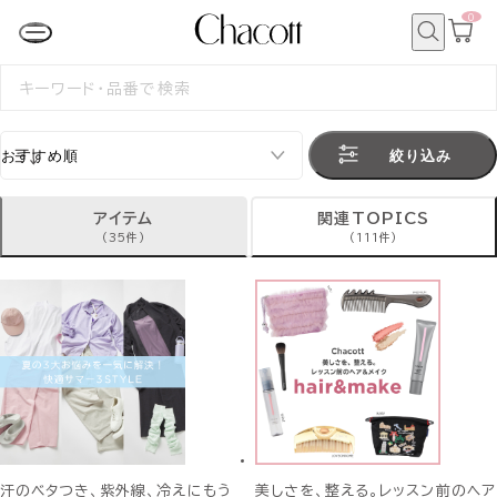
0
カ
ー
ト
検
ペ
索
検
ー
索
ジ
す
る
絞り込み
アイテム
関連TOPICS
(35件)
(111件)
汗のベタつき、紫外線、冷えにもう
美しさを、整える。レッスン前のヘア