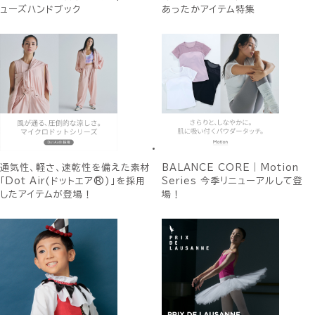
ューズハンドブック
あったかアイテム特集
通気性、軽さ、速乾性を備えた素材
BALANCE CORE｜Motion
「Dot Air(ドットエア®)」を採用
Series 今季リニューアルして登
したアイテムが登場！
場！