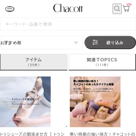
0
カ
ー
ト
検
ペ
索
検
ー
索
ジ
す
る
絞り込み
アイテム
関連TOPICS
(35件)
(111件)
トゥシューズの馴染ませ方 | トゥシ
寒い時期の強い味方！チャコットの