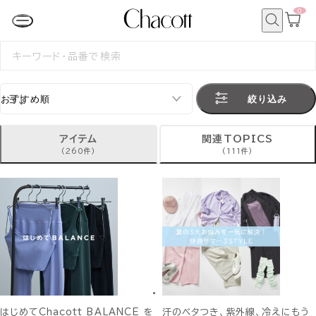
0
カ
ー
ト
検
ペ
索
検
ー
索
ジ
す
る
絞り込み
アイテム
関連TOPICS
(260件)
(111件)
はじめてChacott BALANCE を
汗のベタつき、紫外線、冷えにもう