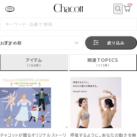
0
カ
ー
ト
検
ペ
索
検
ー
索
ジ
す
る
絞り込み
アイテム
関連TOPICS
(104件)
(111件)
チャコットが贈るオリジナルストーリ
呼吸するように。あなたの動きを解