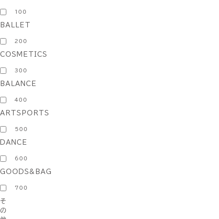
100
BALLET
200
COSMETICS
300
BALANCE
400
ARTSPORTS
500
DANCE
600
GOODS&BAG
700
そ
の