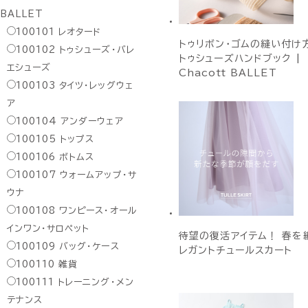
BALLET
100101
レオタード
トゥリボン・ゴムの縫い付け方
100102
トゥシューズ・バレ
トゥシューズハンドブック |
エシューズ
Chacott BALLET
100103
タイツ・レッグウェ
ア
100104
アンダーウェア
100105
トップス
100106
ボトムス
100107
ウォームアップ・サ
ウナ
100108
ワンピース・オール
インワン・サロペット
待望の復活アイテム！ 春を
100109
バッグ・ケース
レガントチュールスカート
100110
雑貨
100111
トレーニング・メン
テナンス