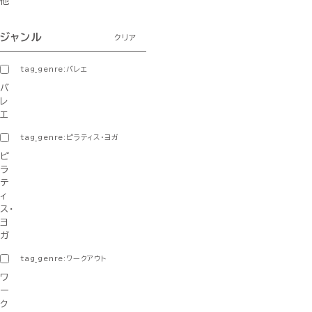
他
ジャンル
クリア
tag_genre:バレエ
バ
レ
エ
tag_genre:ピラティス・ヨガ
ピ
ラ
テ
ィ
ス・
ヨ
ガ
tag_genre:ワークアウト
ワ
ー
ク