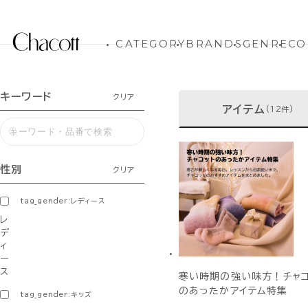
CATEGORY
BRANDS
GENRE
CO
キーワード
クリア
アイテム
(12件)
性別
クリア
tag_gender:レディース
レ
デ
ィ
ー
ス
寒い時期の強い味方！チャコ
のあったかアイテム特集
tag_gender:キッズ