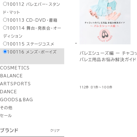
100112
バレエバー・スタン
ド・マット
100113
CD・DVD・書籍
100114
舞台・発表会・オー
ディション
100115
ステージコスメ
100116
メンズ・ボーイズ
バレエシューズ編 ー チャコ
バレエ用品お悩み解決ガイド
COSMETICS
BALANCE
ARTSPORTS
112件
81件～100件
DANCE
GOODS＆BAG
その他
セール
ブランド
クリア