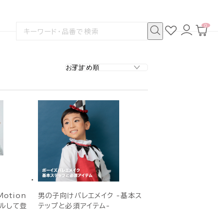
0
お
ロ
カ
検
気
グ
ー
索
に
イ
ト
検
す
入
ン
ペ
索
る
り
ー
ジ
otion
男の子向けバレエメイク -基本ス
アルして登
テップと必須アイテム-