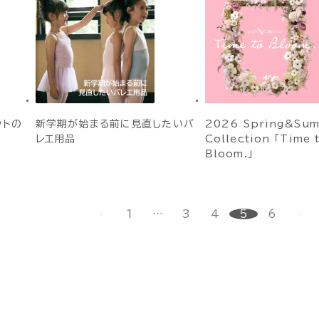
ットの
新学期が始まる前に見直したいバ
2026 Spring&Su
レエ用品
Collection 「Time 
Bloom.」
1
…
3
4
5
6