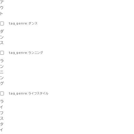
ア
ウ
ト
tag_genre:ダンス
ダ
ン
ス
tag_genre:ランニング
ラ
ン
ニ
ン
グ
tag_genre:ライフスタイル
ラ
イ
フ
ス
タ
イ