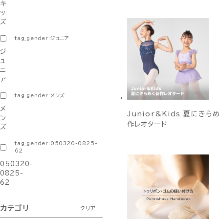
キ
ッ
ズ
tag_gender:ジュニア
ジ
ュ
ニ
ア
tag_gender:メンズ
メ
Junior&Kids 夏にきら
ン
作レオタード
ズ
tag_gender:050320-0825-
62
050320-
0825-
62
カテゴリ
クリア