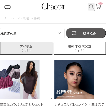
0
カ
ー
ト
検
ペ
索
検
ー
索
ジ
す
る
絞り込み
アイテム
関連TOPICS
(17件)
(111件)
豊富なカラバリと新シルエット
ナチュラルバレエメイク - 基本ステ