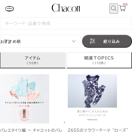
0
カ
ー
ト
検
ペ
索
検
ー
索
ジ
す
る
絞り込み
アイテム
関連TOPICS
(56件)
(110件)
バレエタイツ編 ー チャコットのバレ
26SSのフラワーテーマ “ローズ”