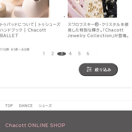
トゥパッドについて| トゥシューズ
スワロフスキー®・クリスタルを使
ハンドブック | Chacott
用した特別な輝き。「Chacott
BALLET
Jewelry Collection」が登場。
110件
41件～60件
1
2
3
4
5
6
絞り込み
TOP
DANCE
シューズ
Chacott ONLINE SHOP