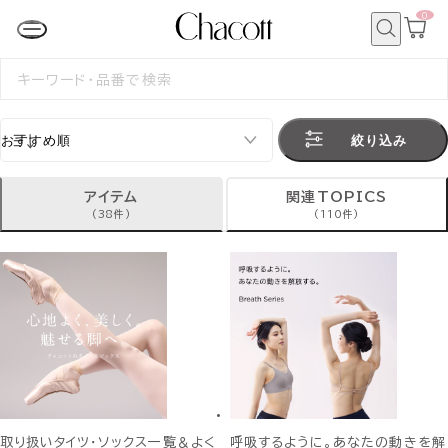
0
カ
ー
ト
検
ペ
索
検
ー
索
ジ
す
る
絞り込み
アイテム
関連TOPICS
(38件)
(110件)
取り扱いタイツ・ソックス一覧＆よく
呼吸するように。あなたの動きを解