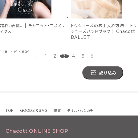
躍れ、表情。 | チャコット・コスメテ
トゥシューズのお手入れ方法 | トゥ
ィクス
シューズハンドブック | Chacott
BALLET
111件
41件～60件
1
2
3
4
5
6
絞り込み
TOP
GOODS＆BAG
雑貨
タオル・ハンカチ
Chacott ONLINE SHOP