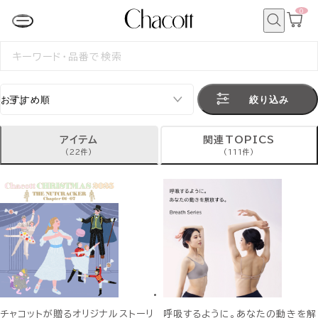
0
カ
ー
ト
検
ペ
索
検
ー
索
ジ
す
る
絞り込み
アイテム
関連TOPICS
(22件)
(111件)
チャコットが贈るオリジナルストーリ
呼吸するように。あなたの動きを解