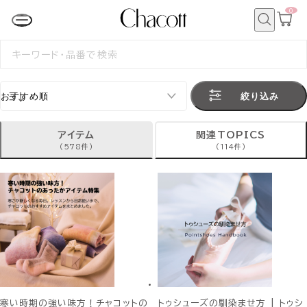
0
カ
ー
ト
検
ペ
索
検
ー
索
ジ
す
る
絞り込み
アイテム
関連TOPICS
(578件)
(114件)
寒い時期の強い味方！チャコットの
トゥシューズの馴染ませ方 | トゥシ