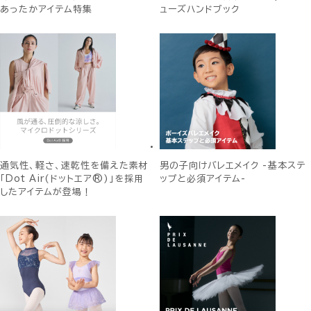
あったかアイテム特集
ューズハンドブック
通気性、軽さ、速乾性を備えた素材
男の子向けバレエメイク -基本ステ
「Dot Air(ドットエア®)」を採用
ップと必須アイテム-
したアイテムが登場！