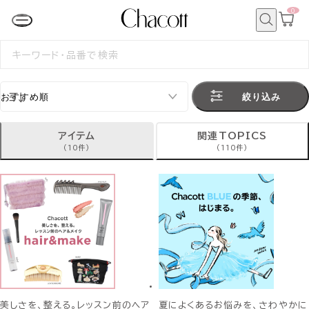
0
カ
ー
ト
検
ペ
索
検
ー
索
ジ
す
る
絞り込み
アイテム
関連TOPICS
(10件)
(110件)
美しさを、整える。レッスン前のヘア
夏によくあるお悩みを、さわやかに