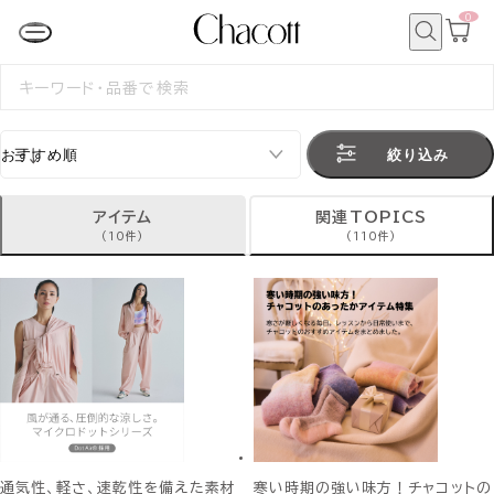
0
カ
ー
ト
検
ペ
索
検
ー
索
ジ
す
る
絞り込み
アイテム
関連TOPICS
(10件)
(110件)
通気性、軽さ、速乾性を備えた素材
寒い時期の強い味方！チャコットの