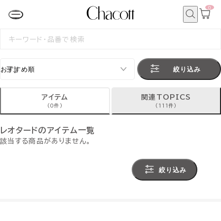
0
カ
ー
ト
検
ペ
索
検
ー
索
ジ
す
る
絞り込み
アイテム
関連TOPICS
(0件)
(111件)
レオタードのアイテム一覧
該当する商品がありません。
絞り込み