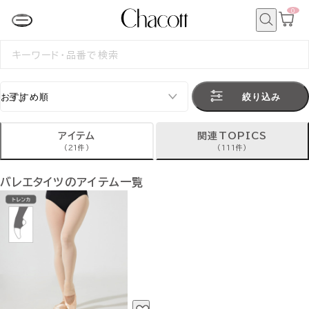
0
カ
ー
ト
検
ペ
索
検
ー
索
ジ
す
る
絞り込み
アイテム
関連TOPICS
(21件)
(111件)
バレエタイツのアイテム一覧