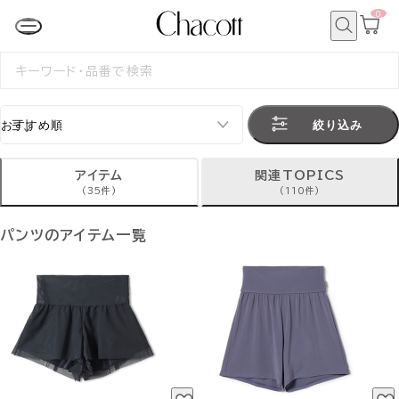
0
カ
ー
ト
検
ペ
索
検
ー
索
ジ
す
る
絞り込み
アイテム
関連TOPICS
(35件)
(110件)
パンツのアイテム一覧