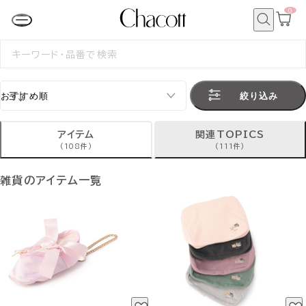
0
カ
ー
ト
検
ペ
索
検
ー
索
ジ
す
る
絞り込み
アイテム
関連TOPICS
(108件)
(111件)
雑貨のアイテム一覧