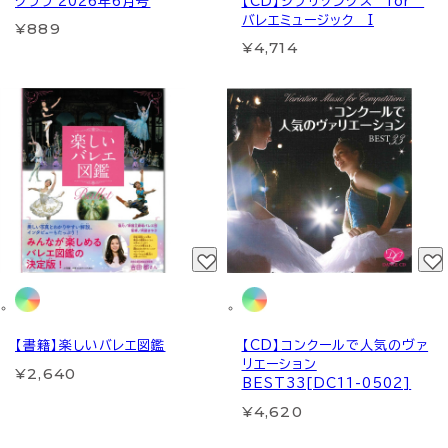
クララ 2026年6月号
【CD】ジブリソングス for
バレエミュージック I
¥889
¥4,714
【書籍】楽しいバレエ図鑑
【CD】コンクールで人気のヴァ
リエーション
¥2,640
BEST33[DC11-0502]
¥4,620