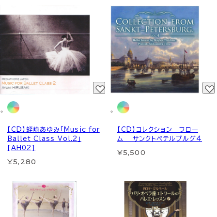
【CD】蛭崎あゆみ「Music for
【CD】コレクション フロー
Ballet Class Vol.2」
ム サンクトペテルブルグ4
[AH02]
¥5,500
¥5,280