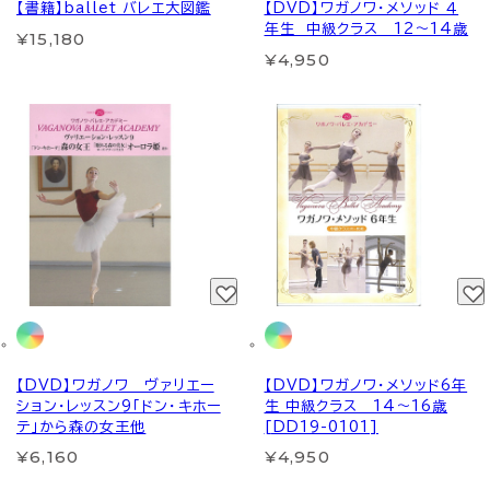
【書籍】ballet バレエ大図鑑
【DVD】ワガノワ・メソッド ４
年生 中級クラス 12～14歳
¥15,180
¥4,950
【DVD】ワガノワ ヴァリエー
【DVD】ワガノワ・メソッド6年
ション・レッスン9「ドン・キホー
生 中級クラス 14～16歳
テ」から森の女王他
[DD19-0101]
¥6,160
¥4,950