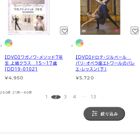
【DVD】ワガノワ・メソッド7年
【DVD】ドロテ・ジルベール
生 上級クラス 15～17歳
パリ・オペラ座エトワールのバレ
[DD19-0102]
エ・レッスン（下）
¥4,950
¥5,720
260件
21件～40件
1
2
3
4
…
13
絞り込み