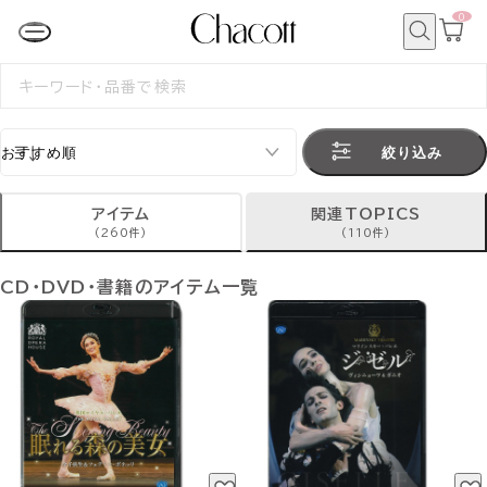
0
カ
ー
ト
検
ペ
索
検
ー
索
ジ
す
る
絞り込み
アイテム
関連TOPICS
(260件)
(110件)
CD・DVD・書籍のアイテム一覧