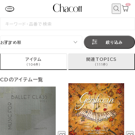
0
カ
ー
ト
検
ペ
索
検
ー
索
ジ
す
る
絞り込み
アイテム
関連TOPICS
(104件)
(111件)
CDのアイテム一覧