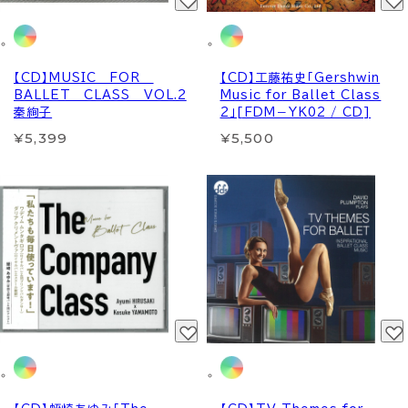
【CD】MUSIC FOR
【CD】工藤祐史「Gershwin
BALLET CLASS VOL.2
Music for Ballet Class
秦絢子
2」[FDM－YK02 / CD]
¥5,399
¥5,500