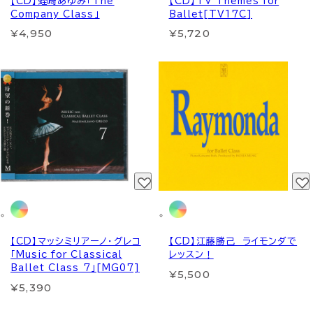
【CD】蛭崎あゆみ「The
【CD】TV Themes for
Company Class」
Ballet[TV17C]
¥4,950
¥5,720
【CD】マッシミリアーノ・グレコ
【CD】江藤勝己 ライモンダで
「Music for Classical
レッスン！
Ballet Class 7」[MG07]
¥5,500
¥5,390