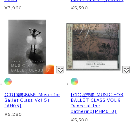
¥3,960
¥5,390
【CD】蛭崎あゆみ「Music for
【CD】星美和「MUSIC FOR
Ballet Class Vol.5」
BALLET CLASS VOL.9」
[AH05]
Dance at the
gathering[MHM010]
¥5,280
¥5,500