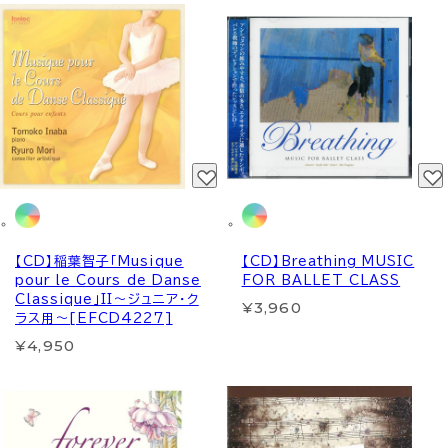
【CD】稲葉智子「Musique
【CD】Breathing MUSIC
pour le Cours de Danse
FOR BALLET CLASS
Classique」II～ジュニア・ク
¥3,960
ラス用～[EFCD4227]
¥4,950