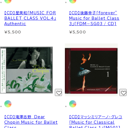
【CD】星美和「MUSIC FOR
【CD】後藤幸子「forever”
BALLET CLASS VOL.4」
Music for Ballet Class
Authentic
3」[FDM－SG03 / CD]
¥5,500
¥5,500
【CD】滝澤志野 Dear
【CD】マッシミリアーノ・グレコ
Chopin Music for Ballet
「Music for Classical
Class
Ballet Class 1」[MG01]