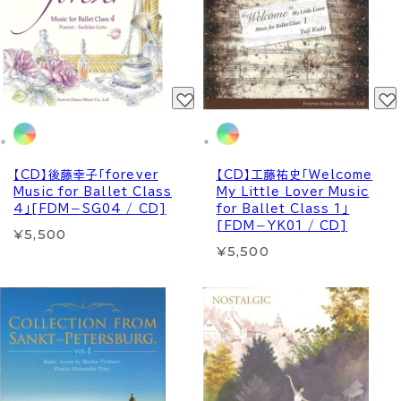
【CD】後藤幸子「forever
【CD】工藤祐史「Welcome
Music for Ballet Class
My Little Lover Music
4」[FDM－SG04 / CD]
for Ballet Class 1」
[FDM－YK01 / CD]
¥5,500
¥5,500