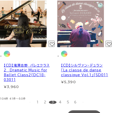
【CD】滝澤志野 バレエクラス
【CD】シルヴァン・デュラン
2 Dramatic Music for
「La classe de danse
Ballet Class2[DC18-
classique Vol.1」[SD01]
0301]
¥5,390
¥3,960
104件
41件～60件
1
2
3
4
5
6