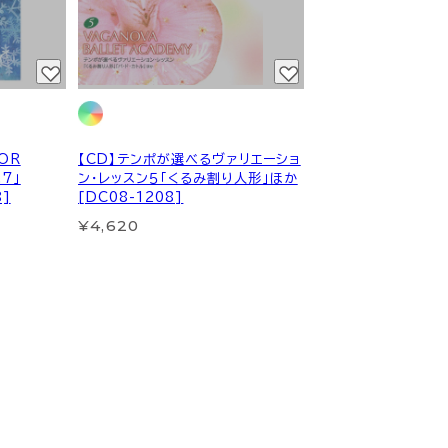
OR
【CD】テンポが選べるヴァリエーショ
.7」
ン・レッスン５「くるみ割り人形」ほか
]
[DC08-1208]
¥4,620