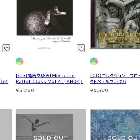
【CD】蛭崎あゆみ「Music for
【CD】コレクション フ
llet
Ballet Class Vol.4」[AH04]
クトペテルブルグ5
¥5,280
¥5,500
SOLD OUT
SOLD OU