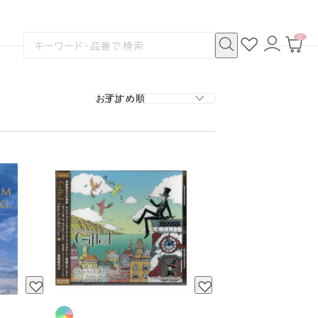
0
お
ロ
カ
検
気
グ
ー
索
に
イ
ト
検
す
入
ン
ペ
索
る
り
ー
ジ