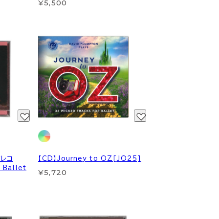
¥5,500
グレコ
【CD】Journey to OZ[JO25]
 Ballet
¥5,720