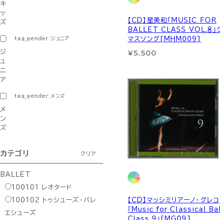
キ
ッ
【CD】星美和「MUSIC FOR
ズ
BALLET CLASS VOL.８
tag_gender:ジュニア
マスソング[MHM009]
¥5,500
ジ
ュ
ニ
ア
tag_gender:メンズ
メ
ン
ズ
カテゴリ
クリア
BALLET
100101
レオタード
【CD】マッシミリアーノ・グレコ
100102
トゥシューズ・バレ
「Music for Classical Ba
エシューズ
Class 9」[MG09]