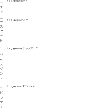
tag_genre:チア
チ
ア
tag_genre:スケート
ス
ケ
ー
ト
tag_genre:ジャズダンス
ジ
ャ
ズ
ダ
ン
ス
tag_genre:ピラティス
ピ
ラ
テ
ィ