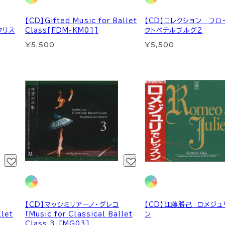
【CD】Gifted Music for Ballet
【CD】コレクション フ
」クリス
Class[FDM-KM01]
クトペテルブルグ2
¥5,500
¥5,500
【CD】マッシミリアーノ・グレコ
【CD】江藤勝己 ロメジュ
llet
「Music for Classical Ballet
ン
Class 3」[MG03]