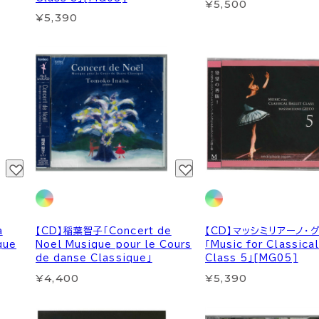
¥5,500
¥5,390
a
【CD】稲葉智子「Concert de
【CD】マッシミリアーノ・
que
Noel Musique pour le Cours
「Music for Classical
de danse Classique」
Class 5」[MG05]
¥4,400
¥5,390