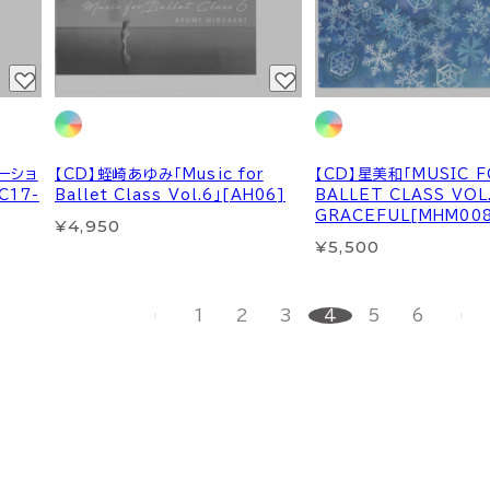
ーショ
【CD】蛭崎あゆみ「Music for
【CD】星美和「MUSIC F
C17-
Ballet Class Vol.6」[AH06]
BALLET CLASS VOL
GRACEFUL[MHM008
¥4,950
¥5,500
1
2
3
4
5
6