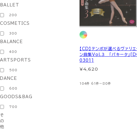
BALLET
200
COSMETICS
300
BALANCE
【CD】テンポが選べるヴァリエ
400
ン曲集Vol.３ 「パキータ」[D
ARTSPORTS
0301]
¥4,620
500
DANCE
104件
61件～80件
600
GOODS&BAG
700
そ
の
他