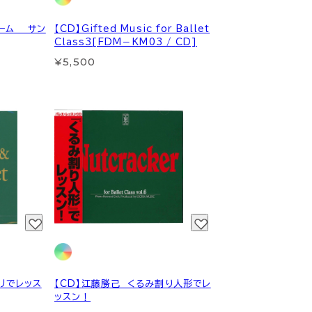
ローム サン
【CD】Gifted Music for Ballet
Class3[FDM－KM03 / CD]
¥5,500
リでレッス
【CD】江藤勝己 くるみ割り人形でレ
ッスン！