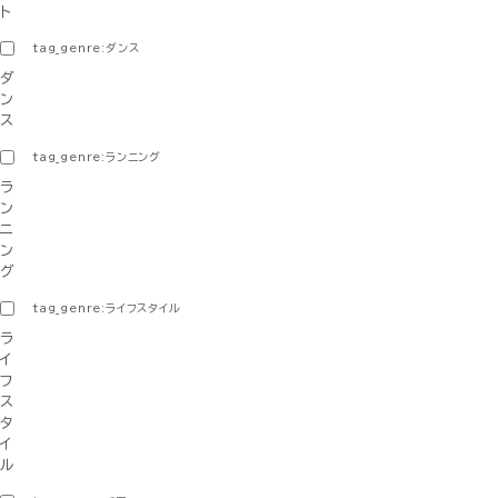
ト
tag_genre:ダンス
ダ
ン
ス
tag_genre:ランニング
ラ
ン
ニ
ン
グ
tag_genre:ライフスタイル
ラ
イ
フ
ス
タ
イ
ル