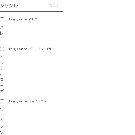
ジャンル
クリア
tag_genre:バレエ
バ
レ
エ
tag_genre:ピラティス・ヨガ
ピ
ラ
テ
ィ
ス・
ヨ
ガ
tag_genre:ワークアウト
ワ
ー
ク
ア
ウ