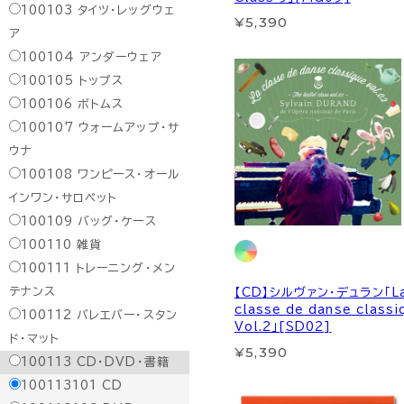
100103
タイツ・レッグウェ
¥5,390
ア
100104
アンダーウェア
100105
トップス
100106
ボトムス
100107
ウォームアップ・サ
ウナ
100108
ワンピース・オール
インワン・サロペット
100109
バッグ・ケース
100110
雑貨
100111
トレーニング・メン
テナンス
【CD】シルヴァン・デュラン「L
classe de danse classi
100112
バレエバー・スタン
Vol.2」[SD02]
ド・マット
¥5,390
100113
CD・DVD・書籍
100113101
CD