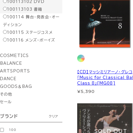
100113102
DVD
100113103
書籍
100114
舞台・発表会・オー
ディション
100115
ステージコスメ
100116
メンズ・ボーイズ
COSMETICS
BALANCE
ARTSPORTS
【CD】マッシミリアーノ・グレコ
「Music for Classical Ba
DANCE
Class 8」[MG08]
GOODS＆BAG
¥5,390
その他
セール
ブランド
クリア
SOLD OUT
100