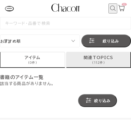
0
カ
ー
ト
検
ペ
索
検
ー
索
ジ
す
る
絞り込み
アイテム
関連TOPICS
(0件)
(112件)
書籍のアイテム一覧
該当する商品がありません。
絞り込み