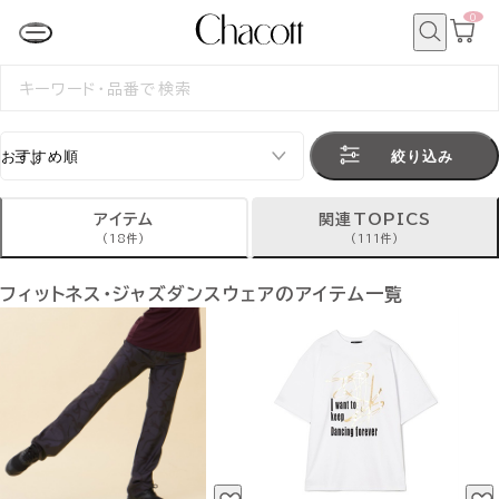
0
カ
ー
ト
検
ペ
索
検
ー
索
ジ
す
る
絞り込み
アイテム
関連TOPICS
(18件)
(111件)
フィットネス・ジャズダンスウェアのアイテム一覧