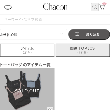
0
カ
ー
ト
検
ペ
索
検
ー
索
ジ
す
る
絞り込み
アイテム
関連TOPICS
(21件)
(111件)
トートバッグのアイテム一覧
SOLD OUT