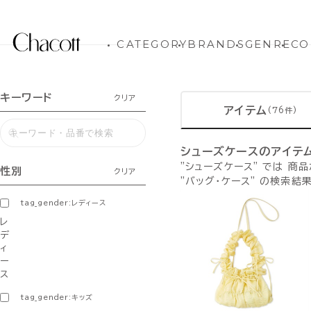
CATEGORY
BRANDS
GENRE
CO
キーワード
クリア
アイテム
(76件)
シューズケースのアイテ
"シューズケース" では 商
性別
クリア
"バッグ・ケース" の検索結
tag_gender:レディース
レ
デ
ィ
ー
ス
tag_gender:キッズ