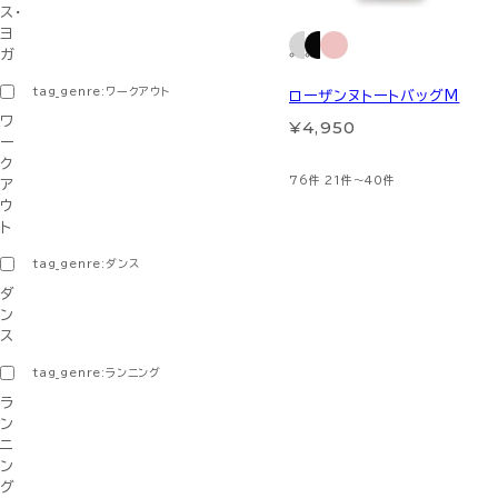
ス・
ヨ
ガ
tag_genre:ワークアウト
ローザンヌトートバッグM
ワ
¥4,950
ー
ク
76件
21件～40件
ア
ウ
ト
tag_genre:ダンス
ダ
ン
ス
tag_genre:ランニング
ラ
ン
ニ
ン
グ