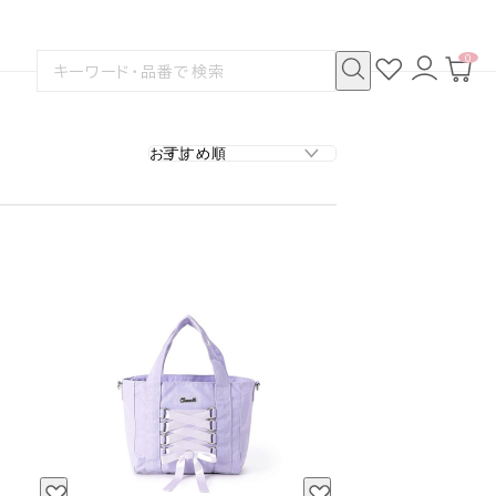
0
お
ロ
カ
検
気
グ
ー
索
に
イ
ト
検
す
入
ン
ペ
索
る
り
ー
ジ