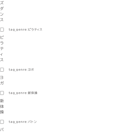
ズ
ダ
ン
ス
tag_genre:ピラティス
ピ
ラ
テ
ィ
ス
tag_genre:ヨガ
ヨ
ガ
tag_genre:新体操
新
体
操
tag_genre:バトン
バ