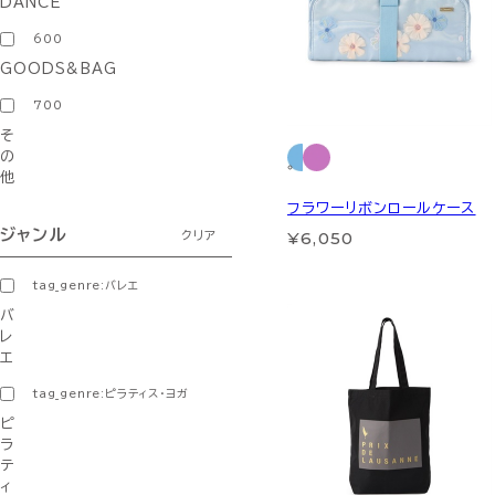
DANCE
600
GOODS&BAG
700
そ
の
他
フラワーリボンロールケース
ジャンル
¥6,050
クリア
tag_genre:バレエ
バ
レ
エ
tag_genre:ピラティス・ヨガ
ピ
ラ
テ
ィ