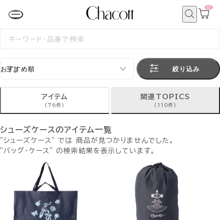
0
カ
ー
ト
検
ペ
索
検
ー
索
ジ
す
る
絞り込み
アイテム
関連TOPICS
(76件)
(110件)
シューズケースのアイテム一覧
"シューズケース" では 商品が見つかりませんでした。
"バッグ・ケース" の検索結果を表示しています。