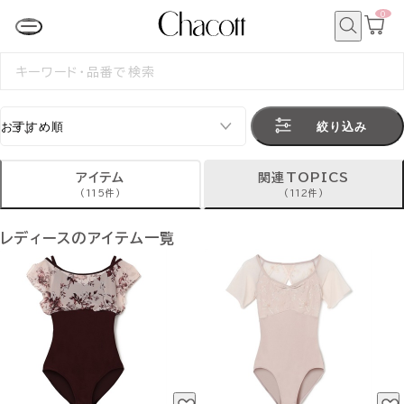
0
カ
ー
ト
検
ペ
索
検
ー
索
ジ
す
る
絞り込み
アイテム
関連TOPICS
(115件)
(112件)
レディースのアイテム一覧