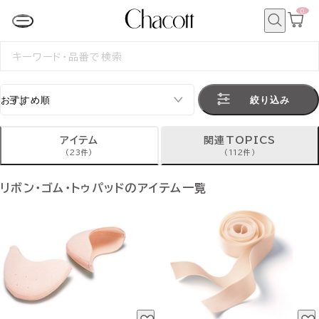
0
カ
ー
ト
検
ペ
索
検
ー
索
ジ
す
る
絞り込み
アイテム
関連TOPICS
(23件)
(112件)
リボン・ゴム・トゥパッドのアイテム一覧