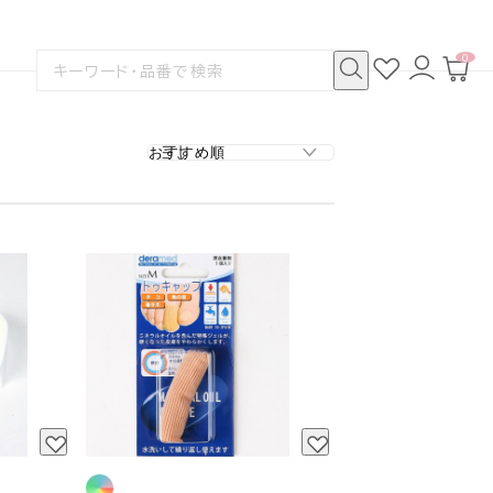
0
お
ロ
カ
検
気
グ
ー
索
に
イ
ト
検
す
入
ン
ペ
索
る
り
ー
ジ