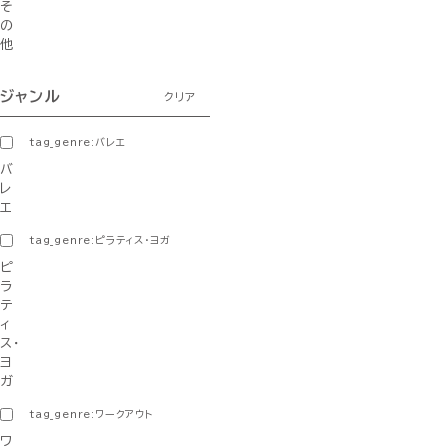
そ
の
他
ジャンル
クリア
tag_genre:バレエ
バ
レ
エ
tag_genre:ピラティス・ヨガ
ピ
ラ
テ
ィ
ス・
ヨ
ガ
tag_genre:ワークアウト
ワ