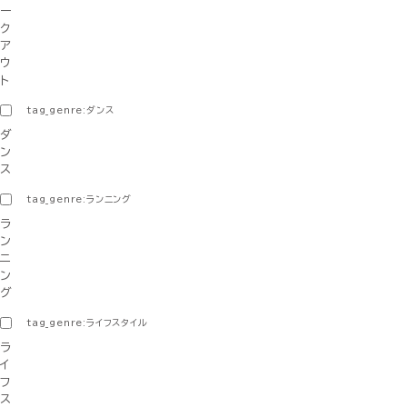
ー
ク
ア
ウ
ト
tag_genre:ダンス
ダ
ン
ス
tag_genre:ランニング
ラ
ン
ニ
ン
グ
tag_genre:ライフスタイル
ラ
イ
フ
ス