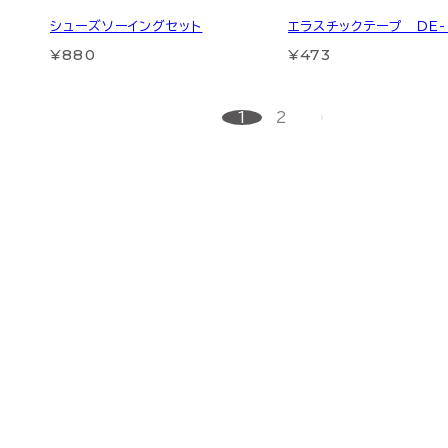
シューズソーイングセット
エラスチックテープ ＤＥ-
¥880
¥473
1
2