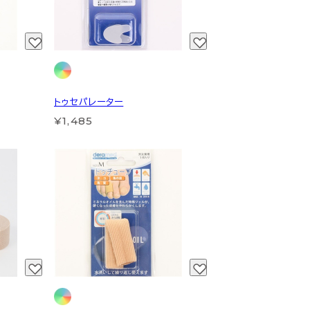
トゥセパレーター
¥1,485