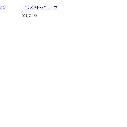
25
デラメドトゥチューブ
¥1,210