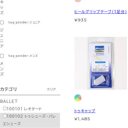
キ
ッ
ヒールグリップテープ（1足分）
ズ
¥935
tag_gender:ジュニア
ジ
ュ
ニ
ア
tag_gender:メンズ
メ
ン
ズ
カテゴリ
クリア
BALLET
100101
レオタード
トゥキャップ
100102
トゥシューズ・バレ
¥1,485
エシューズ