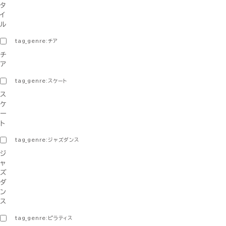
タ
イ
ル
tag_genre:チア
チ
ア
tag_genre:スケート
ス
ケ
ー
ト
tag_genre:ジャズダンス
ジ
ャ
ズ
ダ
ン
ス
tag_genre:ピラティス