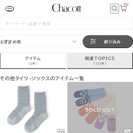
0
カ
ー
ト
検
ペ
索
検
ー
索
ジ
す
る
絞り込み
アイテム
関連TOPICS
(2件)
(112件)
その他タイツ・ソックスのアイテム一覧
SOLD OUT