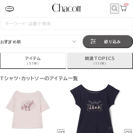
0
カ
ー
ト
検
ペ
索
検
ー
索
ジ
す
る
絞り込み
アイテム
関連TOPICS
(57件)
(111件)
Tシャツ・カットソーのアイテム一覧