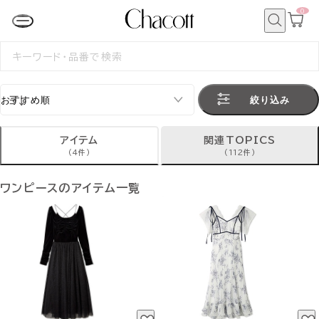
0
カ
ー
ト
検
ペ
索
検
ー
索
ジ
す
る
絞り込み
アイテム
関連TOPICS
(4件)
(112件)
ワンピースのアイテム一覧