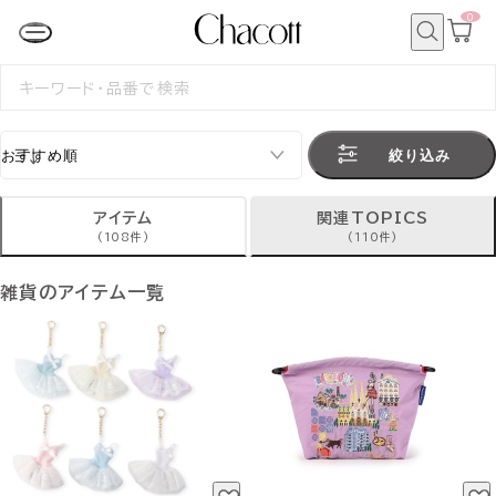
0
カ
ー
ト
検
ペ
索
検
ー
索
ジ
す
る
絞り込み
アイテム
関連TOPICS
(108件)
(110件)
雑貨のアイテム一覧