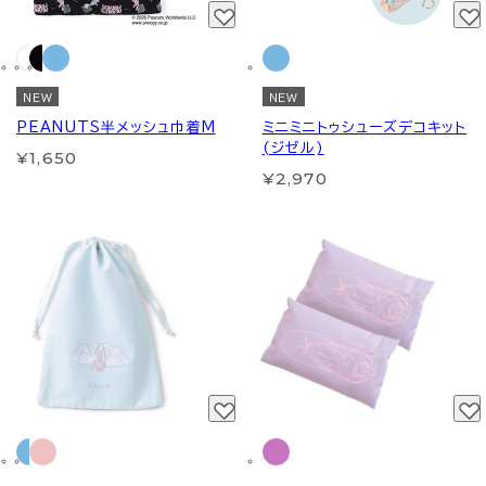
NEW
NEW
PEANUTS半メッシュ巾着M
ミニミニトゥシューズデコキット
(ジゼル)
¥1,650
¥2,970