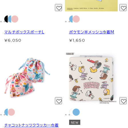
マルチボックスポーチL
ポケモン半メッシュ巾着M
¥6,050
¥1,650
NEW
チャコットナッツクラッカー巾着