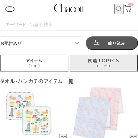
0
カ
ー
ト
検
ペ
索
検
ー
索
ジ
す
る
絞り込み
アイテム
関連TOPICS
(10件)
(111件)
タオル・ハンカチのアイテム一覧