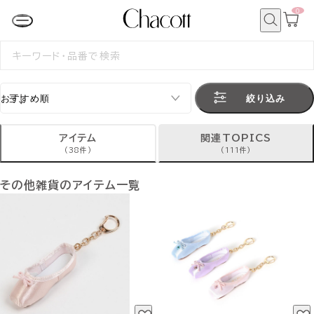
0
カ
ー
ト
検
ペ
索
検
ー
索
ジ
す
る
絞り込み
アイテム
関連TOPICS
(38件)
(111件)
その他雑貨のアイテム一覧