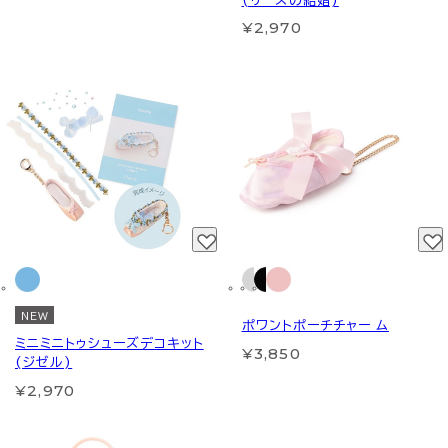
(リーズの結婚)
¥2,970
NEW
ポワントポーチチャー ム
ミニミニトゥシューズデコキット
¥3,850
(ジゼル)
¥2,970