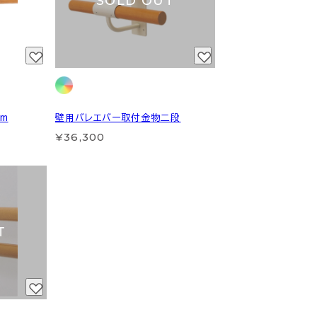
SOLD OUT
m
壁用バレエバー取付金物二段
¥36,300
T