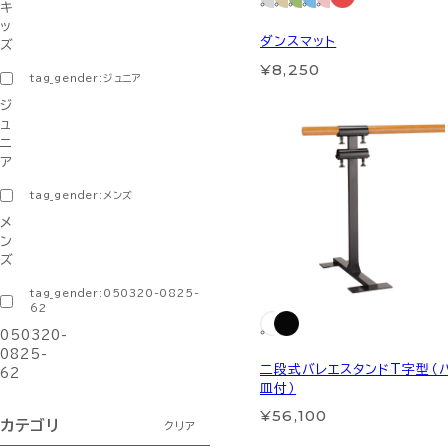
キ
ッ
ダンスマット
ズ
¥8,250
tag_gender:ジュニア
ジ
ュ
ニ
ア
tag_gender:メンズ
メ
ン
ズ
tag_gender:050320-0825-
62
050320-
0825-
二段式バレエスタンドT字型（
62
皿付）
¥56,100
カテゴリ
クリア