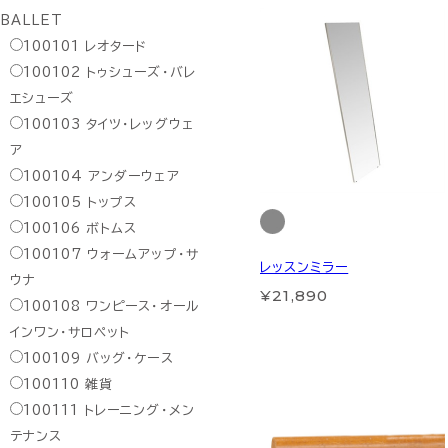
BALLET
100101
レオタード
100102
トゥシューズ・バレ
エシューズ
100103
タイツ・レッグウェ
ア
100104
アンダーウェア
100105
トップス
100106
ボトムス
100107
ウォームアップ・サ
レッスンミラー
ウナ
¥21,890
100108
ワンピース・オール
インワン・サロペット
100109
バッグ・ケース
100110
雑貨
100111
トレーニング・メン
テナンス