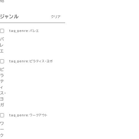
他
ジャンル
クリア
tag_genre:バレエ
バ
レ
エ
tag_genre:ピラティス・ヨガ
ピ
ラ
テ
ィ
ス・
ヨ
ガ
tag_genre:ワークアウト
ワ
ー
ク