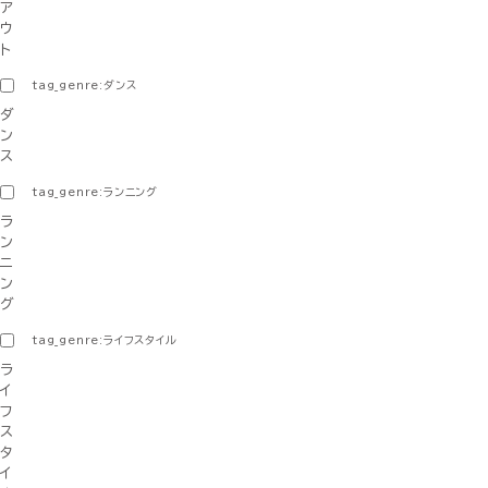
ア
ウ
ト
tag_genre:ダンス
ダ
ン
ス
tag_genre:ランニング
ラ
ン
ニ
ン
グ
tag_genre:ライフスタイル
ラ
イ
フ
ス
タ
イ