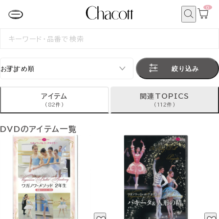
0
カ
ー
ト
検
ペ
索
検
ー
索
ジ
す
る
絞り込み
アイテム
関連TOPICS
(82件)
(112件)
DVDのアイテム一覧