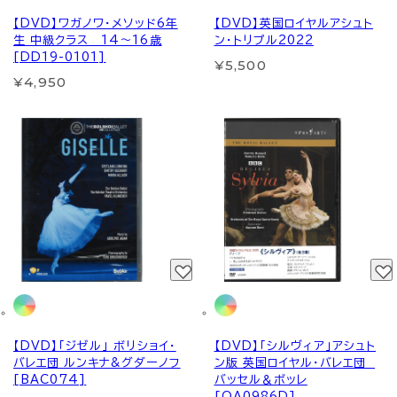
【DVD】ワガノワ・メソッド6年
【DVD】英国ロイヤルアシュト
生 中級クラス 14～16歳
ン・トリプル2022
[DD19-0101]
¥5,500
¥4,950
【DVD】「ジゼル」 ボリショイ・
【DVD】「シルヴィア」アシュト
バレエ団 ルンキナ&グダーノフ
ン版 英国ロイヤル・バレエ団
[BAC074]
バッセル＆ボッレ
[OA0986D]