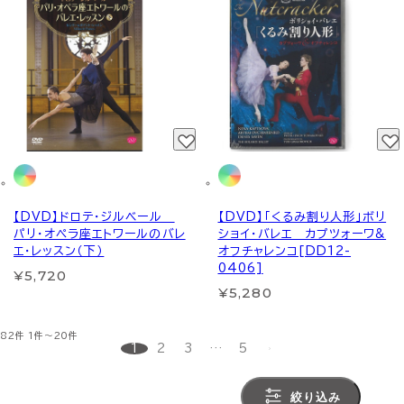
【DVD】ドロテ・ジルベール
【DVD】「くるみ割り人形」ボリ
パリ・オペラ座エトワールのバレ
ショイ・バレエ カプツォーワ&
エ・レッスン（下）
オフチャレンコ[DD12-
0406]
¥5,720
¥5,280
82件
1件～20件
1
2
3
…
5
絞り込み