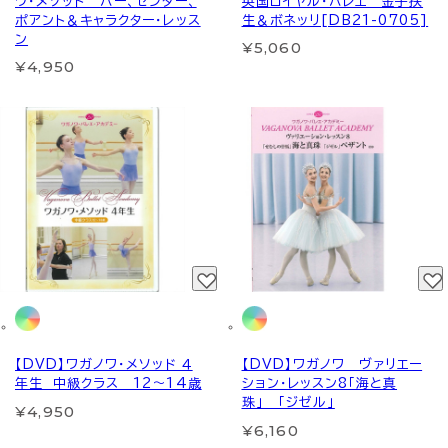
ワ・メソッド バー、センター、
英国ロイヤル・バレエ 金子扶
ポアント＆キャラクター・レッス
生＆ボネッリ[DB21-0705]
ン
¥5,060
¥4,950
【DVD】ワガノワ・メソッド ４
【DVD】ワガノワ ヴァリエー
年生 中級クラス 12～14歳
ション・レッスン8「海と真
珠」 「ジゼル」
¥4,950
¥6,160