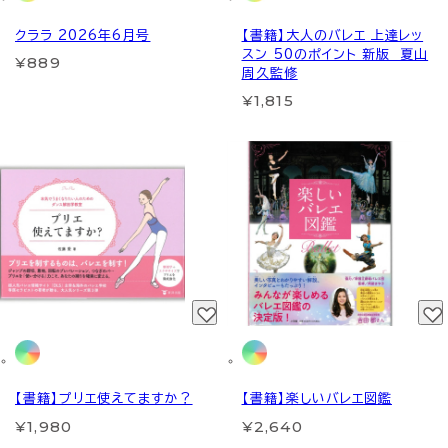
クララ 2026年6月号
【書籍】大人のバレエ 上達レッ
スン 50のポイント 新版 夏山
¥889
周久監修
¥1,815
【書籍】プリエ使えてますか？
【書籍】楽しいバレエ図鑑
¥1,980
¥2,640