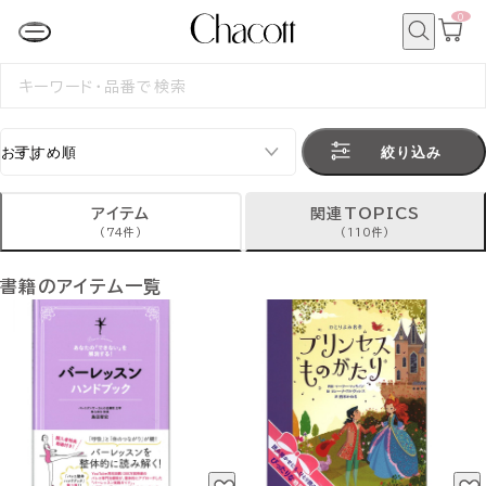
0
カ
ー
ト
検
ペ
索
検
ー
索
ジ
す
る
絞り込み
アイテム
関連TOPICS
(74件)
(110件)
書籍のアイテム一覧