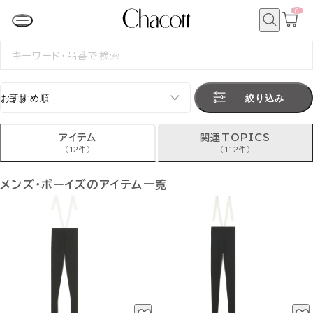
0
カ
ー
ト
検
ペ
索
検
ー
索
ジ
す
る
絞り込み
アイテム
関連TOPICS
(12件)
(112件)
メンズ・ボーイズのアイテム一覧