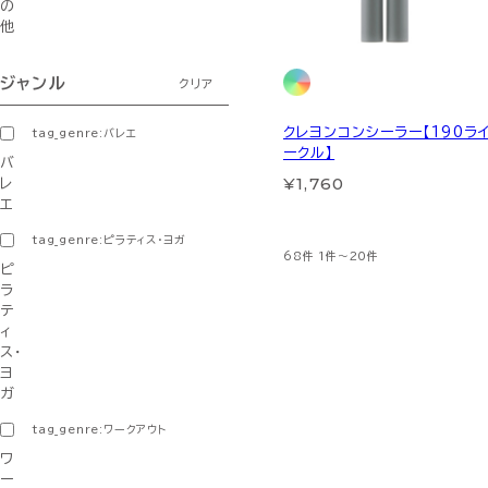
の
他
ジャンル
クリア
クレヨンコンシーラー【190ラ
tag_genre:バレエ
ークル】
バ
¥1,760
レ
エ
tag_genre:ピラティス・ヨガ
68件
1件～20件
ピ
ラ
テ
ィ
ス・
ヨ
ガ
tag_genre:ワークアウト
ワ
ー