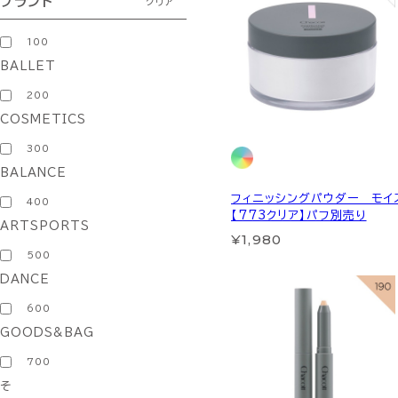
ブランド
クリア
100
BALLET
200
COSMETICS
300
BALANCE
フィニッシングパウダー モイ
400
【773クリア】パフ別売り
ARTSPORTS
¥1,980
500
DANCE
600
GOODS&BAG
700
そ