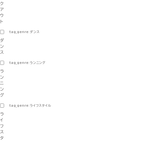
ク
ア
ウ
ト
tag_genre:ダンス
ダ
ン
ス
tag_genre:ランニング
ラ
ン
ニ
ン
グ
tag_genre:ライフスタイル
ラ
イ
フ
ス
タ