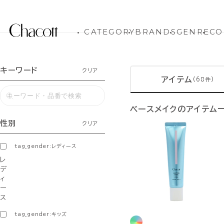
CATEGORY
BRANDS
GENRE
CO
キーワード
クリア
アイテム
(68件)
ベースメイクのアイテム
性別
クリア
tag_gender:レディース
レ
デ
ィ
ー
ス
tag_gender:キッズ