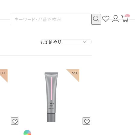
0
お
ロ
カ
検
気
グ
ー
索
に
イ
ト
検
す
入
ン
ペ
索
る
り
ー
ジ