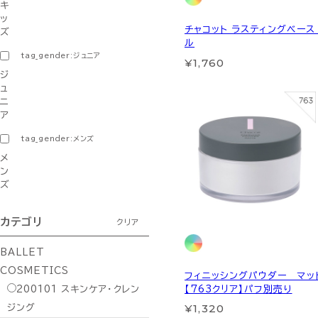
キ
ッ
チャコット ラスティングベース
ズ
ル
tag_gender:ジュニア
¥1,760
ジ
ュ
ニ
ア
tag_gender:メンズ
メ
ン
ズ
カテゴリ
クリア
BALLET
COSMETICS
フィニッシングパウダー マッ
【763クリア】パフ別売り
200101
スキンケア・クレン
¥1,320
ジング