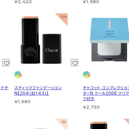
¥2,420
¥1,980
1ナチ
スティックファンデーション
チャコット コンプレクショ
N【204（旧143）】
ターN クール【008 クリ
フ付き
¥1,980
¥2,750