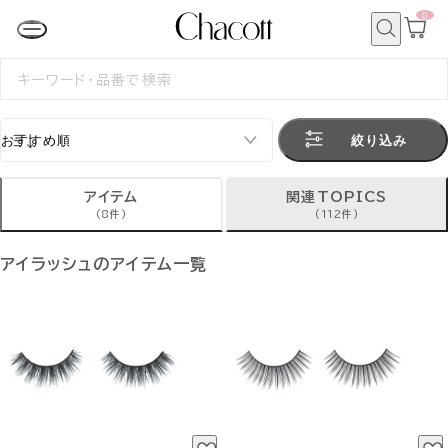
0
カ
ー
ト
検
ペ
索
検
ー
索
ジ
す
る
絞り込み
アイテム
関連TOPICS
(8件)
(112件)
アイラッシュのアイテム一覧