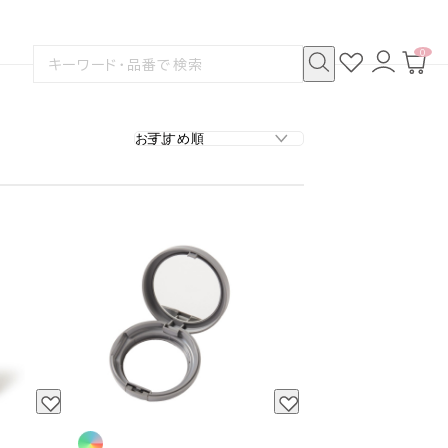
0
お
ロ
カ
検
気
グ
ー
索
に
イ
ト
検
す
入
ン
ペ
索
る
り
ー
ジ