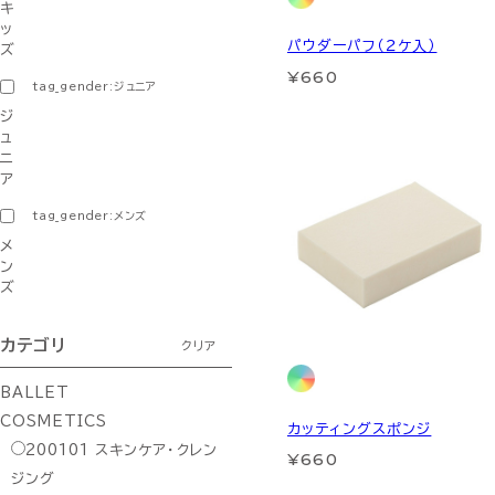
キ
ッ
パウダーパフ（２ケ入）
ズ
¥660
tag_gender:ジュニア
ジ
ュ
ニ
ア
tag_gender:メンズ
メ
ン
ズ
カテゴリ
クリア
BALLET
COSMETICS
カッティングスポンジ
200101
スキンケア・クレン
¥660
ジング