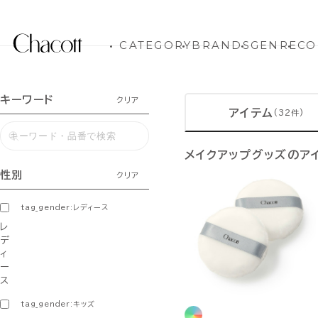
CATEGORY
BRANDS
GENRE
CO
キーワード
クリア
アイテム
(32件)
メイクアップグッズのア
性別
クリア
tag_gender:レディース
レ
デ
ィ
ー
ス
tag_gender:キッズ