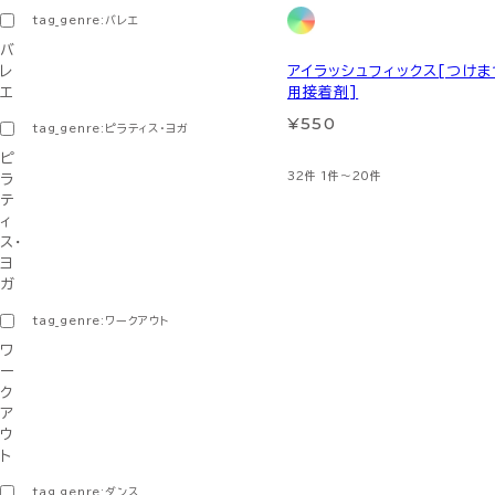
tag_genre:バレエ
バ
レ
アイラッシュフィックス[つけま
エ
用接着剤]
¥550
tag_genre:ピラティス・ヨガ
ピ
32件
1件～20件
ラ
テ
ィ
ス・
ヨ
ガ
tag_genre:ワークアウト
ワ
ー
ク
ア
ウ
ト
tag_genre:ダンス