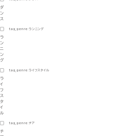
ダ
ン
ス
tag_genre:ランニング
ラ
ン
ニ
ン
グ
tag_genre:ライフスタイル
ラ
イ
フ
ス
タ
イ
ル
tag_genre:チア
チ