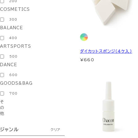
200
COSMETICS
300
BALANCE
400
ARTSPORTS
ダイカットスポンジ（４ケ入）
500
¥660
DANCE
600
GOODS&BAG
700
そ
の
他
ジャンル
クリア