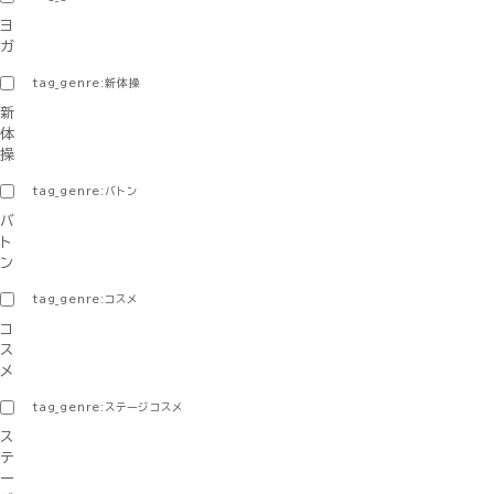
ヨ
ガ
tag_genre:新体操
新
体
操
tag_genre:バトン
バ
ト
ン
tag_genre:コスメ
コ
ス
メ
tag_genre:ステージコスメ
ス
テ
ー