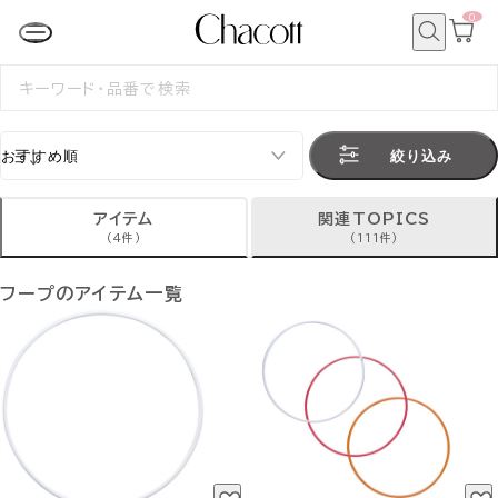
0
カ
ー
ト
検
ペ
索
検
ー
索
ジ
す
る
絞り込み
アイテム
関連TOPICS
(4件)
(111件)
フープのアイテム一覧