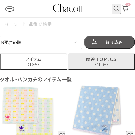
0
カ
ー
ト
検
ペ
索
検
ー
索
ジ
す
る
絞り込み
アイテム
関連TOPICS
(16件)
(114件)
タオル・ハンカチのアイテム一覧