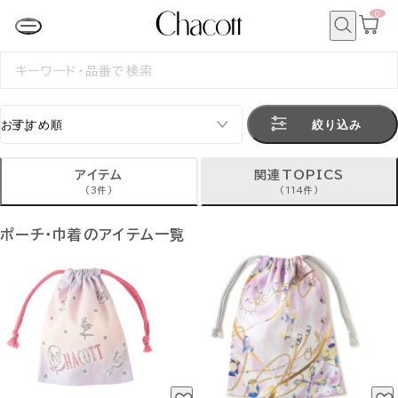
0
カ
ー
ト
検
ペ
索
検
ー
索
ジ
す
る
絞り込み
アイテム
関連TOPICS
(3件)
(114件)
ポーチ・巾着のアイテム一覧