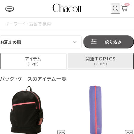
0
カ
ー
ト
検
ペ
索
検
ー
索
ジ
す
る
絞り込み
アイテム
関連TOPICS
(22件)
(110件)
バッグ・ケースのアイテム一覧