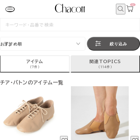
0
カ
ー
ト
検
ペ
索
検
ー
索
ジ
す
る
絞り込み
アイテム
関連TOPICS
(7件)
(114件)
チア・バトンのアイテム一覧