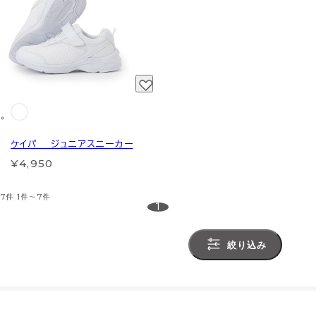
ケイパ ジュニアスニーカー
¥4,950
7件
1件～7件
1
絞り込み