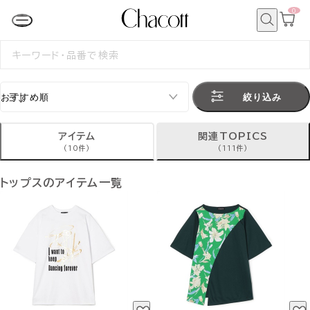
0
カ
ー
ト
検
ペ
索
検
ー
索
ジ
す
る
絞り込み
アイテム
関連TOPICS
(10件)
(111件)
トップスのアイテム一覧