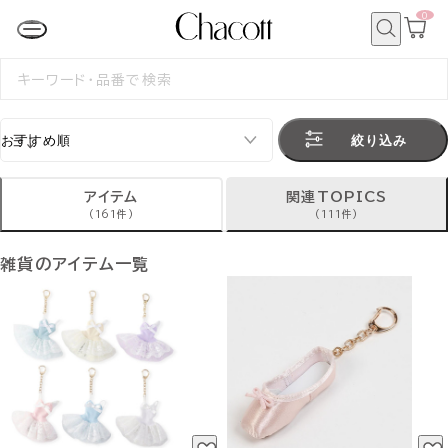
0
カ
ー
ト
検
ペ
索
検
ー
索
ジ
す
る
絞り込み
アイテム
関連TOPICS
(161件)
(111件)
雑貨のアイテム一覧