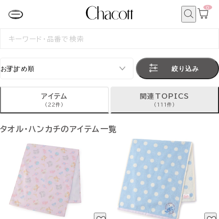
0
カ
ー
ト
検
ペ
索
検
ー
索
ジ
す
る
絞り込み
アイテム
関連TOPICS
(22件)
(111件)
タオル・ハンカチのアイテム一覧