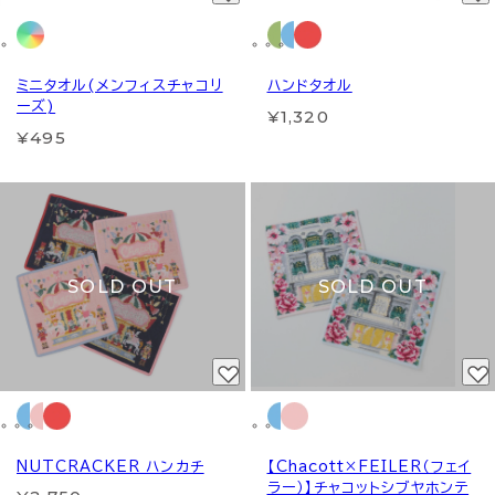
ミニタオル(メンフィスチャコリ
ハンドタオル
ーズ)
¥1,320
¥495
SOLD OUT
SOLD OUT
NUTCRACKER ハンカチ
【Chacott×FEILER（フェイ
ラー）】チャコットシブヤホンテ