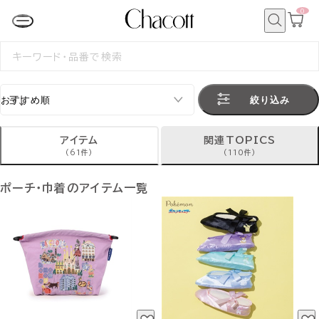
0
カ
ー
ト
検
ペ
索
検
ー
索
ジ
す
る
絞り込み
アイテム
関連TOPICS
(61件)
(110件)
ポーチ・巾着のアイテム一覧