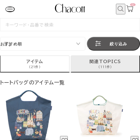
0
カ
ー
ト
検
ペ
索
検
ー
索
ジ
す
る
絞り込み
アイテム
関連TOPICS
(21件)
(111件)
トートバッグのアイテム一覧